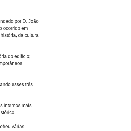
undado por D. João
io ocorrido em
istória, da cultura
ia do edifício;
temporâneos
ando esses três
s internos mais
stórico.
ofreu várias