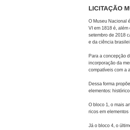
LICITAÇÃO 
O Museu Nacional é 
VI em 1818 é, além d
setembro de 2018 ca
e da ciência brasile
Para a concepção do 
incorporação da me
compatíveis com a a
Dessa forma propõe
elementos: históric
O bloco 1, o mais a
ricos em elementos 
Já o bloco 4, o últi