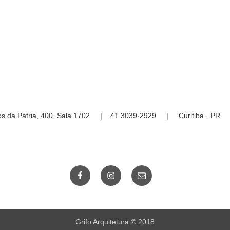
ios da Pátria, 400, Sala 1702 | 41 3039·2929 | Curitiba · P
Facebook
Instagram
Email
Grifo Arquitetura © 2018