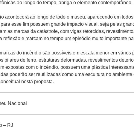
etônicas ao longo do tempo, abriga o elemento contemporâneo.
io acontecerá ao longo de todo o museu, aparecendo em todos
para esse fim possuem grande impacto visual, seja pelas grand
am as marcas da catástrofe, com vigas retorcidas, revestiment
 reflexão e marcam no tempo um episódio muito importante na 
 marcas do incêndio são possíveis em escala menor em vários p
 pilares de ferro, estruturas deformadas, revestimentos deterio
ram expostas com o incêndio, possuem uma plástica interessant
radas poderão ser reutilizadas como uma escultura no ambiente
onceitual nesta proposta.
seu Nacional
o – RJ