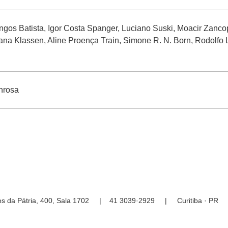
gos Batista, Igor Costa Spanger, Luciano Suski, Moacir Zanco
ana Klassen, Aline Proença Train, Simone R. N. Born, Rodolfo Lu
nrosa
ios da Pátria, 400, Sala 1702 | 41 3039·2929 | Curitiba · P