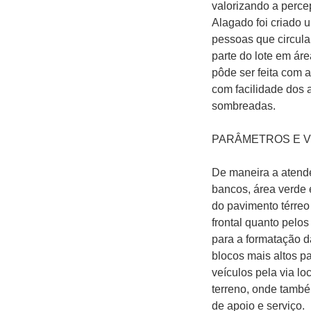
valorizando a perce
Alagado foi criado u
pessoas que circula
parte do lote em ár
pôde ser feita com a
com facilidade dos 
sombreadas.
PARÂMETROS E 
De maneira a atende
bancos, área verde e
do pavimento térreo 
frontal quanto pelos
para a formatação d
blocos mais altos pa
veículos pela via lo
terreno, onde també
de apoio e serviço.