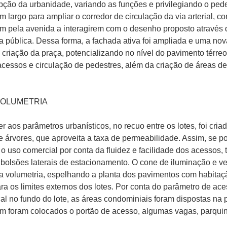
pção da urbanidade, variando as funções e privilegiando o pede
m largo para ampliar o corredor de circulação da via arterial, c
m pela avenida a interagirem com o desenho proposto através 
ea pública. Dessa forma, a fachada ativa foi ampliada e uma n
 criação da praça, potencializando no nível do pavimento térre
acessos e circulação de pedestres, além da criação de áreas de
VOLUMETRIA
r aos parâmetros urbanísticos, no recuo entre os lotes, foi cri
 árvores, que aproveita a taxa de permeabilidade. Assim, se po
o uso comercial por conta da fluidez e facilidade dos acessos, 
 bolsões laterais de estacionamento. O cone de iluminação e ve
a volumetria, espelhando a planta dos pavimentos com habitaç
ra os limites externos dos lotes. Por conta do parâmetro de ace
cal no fundo do lote, as áreas condominiais foram dispostas na 
m foram colocados o portão de acesso, algumas vagas, parquinh