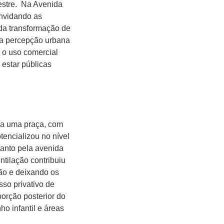
stre.
Na Avenida
onvidando as
da transformação de
ova percepção urbana
o o uso comercial
 estar públicas
ada uma praça, com
tencializou no nível
tanto pela avenida
ntilação contribuiu
ão e deixando os
sso privativo de
porção posterior do
o infantil e áreas