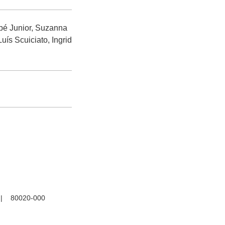
pé Junior, Suzanna
ís Scuiciato, Ingrid
R | 80020-000