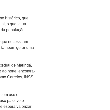
to histórico, que
al, o qual atua
e da população.
s que necessitam
 a também gerar uma
tedral de Maringá,
o ao norte, encontra-
como Correios, INSS,
, com uso e
 uso passivo e
se espera valorizar